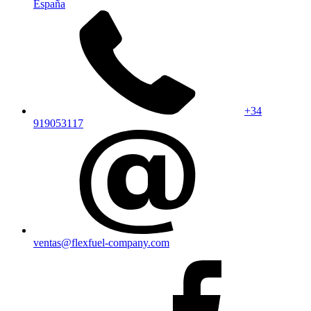
España
+34
919053117
ventas@flexfuel-company.com