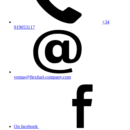
+34
919053117
ventas@flexfuel-company.com
On facebook