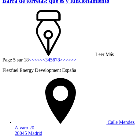
Barra de torretas: qué es y funcionamiento
Leer Más
Page 5 sur 18
<<<<
<<
3
4
5
6
7
8
>>
>>>>
Flexfuel Energy Development España
Calle Mendez
Alvaro 20
28045 Madrid