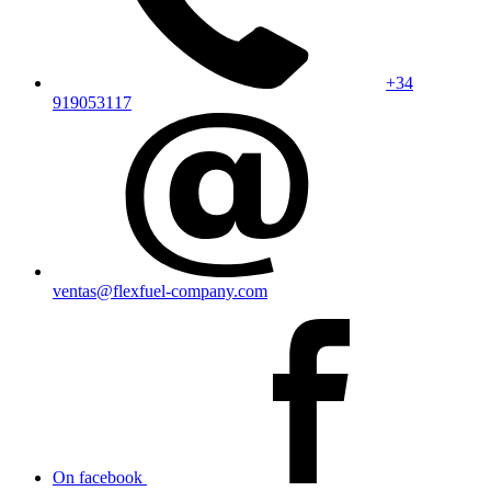
+34
919053117
ventas@flexfuel-company.com
On facebook