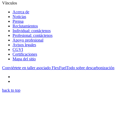
Vínculos
Acerca de
Noticias
Prensa
Reclutamientos
Individual: contáctenos
Profesional: contáctenos
Apoyo profesional
Avisos legales
CGVI
Certificaciones
Mapa del sitio
Conviértete en taller asociado FlexFuel
Todo sobre descarbonización
back to top