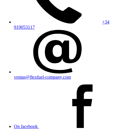
+34
919053117
ventas@flexfuel-company.com
On facebook