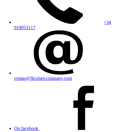
+34
919053117
ventas@flexfuel-company.com
On facebook