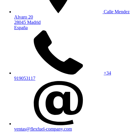
Calle Mendez
Alvaro 20
28045 Madrid
España
+34
919053117
ventas@flexfuel-company.com