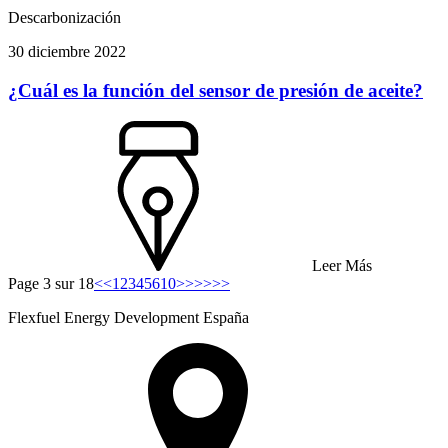
Descarbonización
30 diciembre 2022
¿Cuál es la función del sensor de presión de aceite?
Leer Más
Page 3 sur 18
<<
1
2
3
4
5
6
10
>>
>>>>
Flexfuel Energy Development España