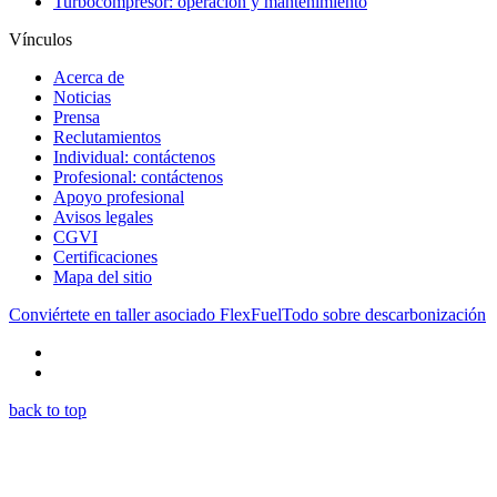
Turbocompresor: operación y mantenimiento
Vínculos
Acerca de
Noticias
Prensa
Reclutamientos
Individual: contáctenos
Profesional: contáctenos
Apoyo profesional
Avisos legales
CGVI
Certificaciones
Mapa del sitio
Conviértete en taller asociado FlexFuel
Todo sobre descarbonización
back to top