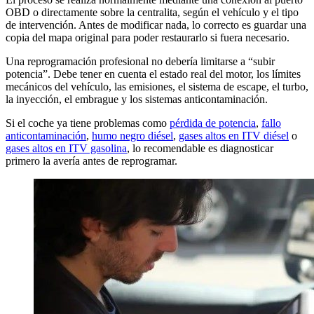
OBD o directamente sobre la centralita, según el vehículo y el tipo
de intervención. Antes de modificar nada, lo correcto es guardar una
copia del mapa original para poder restaurarlo si fuera necesario.
Una reprogramación profesional no debería limitarse a “subir
potencia”. Debe tener en cuenta el estado real del motor, los límites
mecánicos del vehículo, las emisiones, el sistema de escape, el turbo,
la inyección, el embrague y los sistemas anticontaminación.
Si el coche ya tiene problemas como
pérdida de potencia
,
fallo
anticontaminación
,
humo negro diésel
,
gases altos en ITV diésel
o
gases altos en ITV gasolina
, lo recomendable es diagnosticar
primero la avería antes de reprogramar.