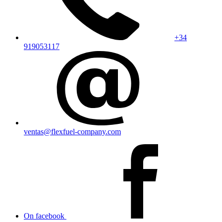
+34
919053117
ventas@flexfuel-company.com
On facebook