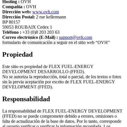
Hosting :
OVH
Compañía :
OVH
Dirección web:
www.ovh.com
Dirección Postal:
2 rue kellermann
BP 80157
59053 ROUBAIX Cedex 1
Teléfono :
+33 (0)8 203 203 63
Correo electrónico (E-Mail) :
support@ovh.com
formulario de comunicación a seguir en el sitio web “OVH”
Propiedad
Este sitio es propiedad de FLEX FUEL-ENERGY
DEVELOPMENT DESARROLLO (FFED).
No se autoriza la reproducción, total o parcial, de los textos o fotos
sin la previa aceptación por escrito de FLEX FUEL-ENERGY
DEVELOPMENT (FFED).
Responsabilidad
La responsabilidad de FLEX FUEL-ENERGY DEVELOPMENT
(FFED) no se puede comprometer debido a errores, omisiones o
falta de actualización de la base de datos. Por lo tanto, corresponde
al usuario verificar o verificar la información recopilada. Los