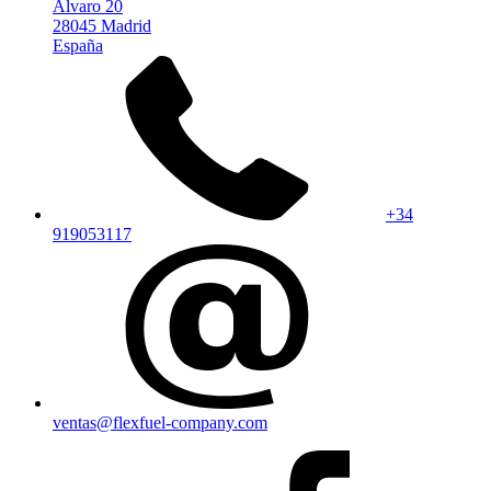
Alvaro 20
28045 Madrid
España
+34
919053117
ventas@flexfuel-company.com