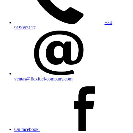
+34
919053117
ventas@flexfuel-company.com
On facebook