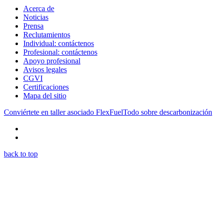
Acerca de
Noticias
Prensa
Reclutamientos
Individual: contáctenos
Profesional: contáctenos
Apoyo profesional
Avisos legales
CGVI
Certificaciones
Mapa del sitio
Conviértete en taller asociado FlexFuel
Todo sobre descarbonización
back to top