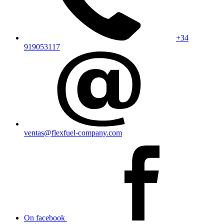
+34
919053117
ventas@flexfuel-company.com
On facebook