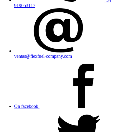
+34
919053117
ventas@flexfuel-company.com
On facebook