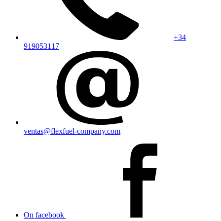
+34
919053117
ventas@flexfuel-company.com
On facebook