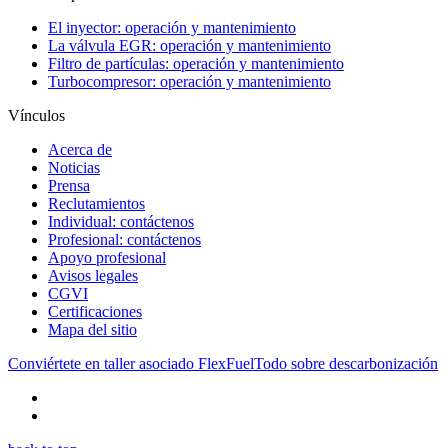
El inyector: operación y mantenimiento
La válvula EGR: operación y mantenimiento
Filtro de partículas: operación y mantenimiento
Turbocompresor: operación y mantenimiento
Vínculos
Acerca de
Noticias
Prensa
Reclutamientos
Individual: contáctenos
Profesional: contáctenos
Apoyo profesional
Avisos legales
CGVI
Certificaciones
Mapa del sitio
Conviértete en taller asociado FlexFuel
Todo sobre descarbonización