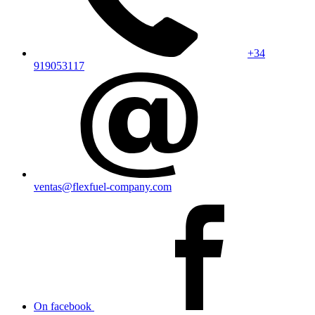
+34
919053117
ventas@flexfuel-company.com
On facebook