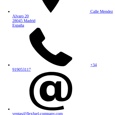
Calle Mendez
Alvaro 20
28045 Madrid
España
+34
919053117
ventas@flexfuel-company.com