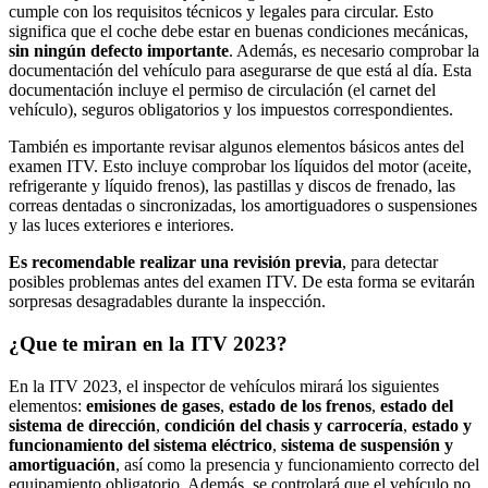
cumple con los requisitos técnicos y legales para circular. Esto
significa que el coche debe estar en buenas condiciones mecánicas,
sin ningún defecto importante
. Además, es necesario comprobar la
documentación del vehículo para asegurarse de que está al día. Esta
documentación incluye el permiso de circulación (el carnet del
vehículo), seguros obligatorios y los impuestos correspondientes.
También es importante revisar algunos elementos básicos antes del
examen ITV. Esto incluye comprobar los líquidos del motor (aceite,
refrigerante y líquido frenos), las pastillas y discos de frenado, las
correas dentadas o sincronizadas, los amortiguadores o suspensiones
y las luces exteriores e interiores.
Es recomendable realizar una revisión previa
, para detectar
posibles problemas antes del examen ITV. De esta forma se evitarán
sorpresas desagradables durante la inspección.
¿Que te miran en la ITV 2023?
En la ITV 2023, el inspector de vehículos mirará los siguientes
elementos:
emisiones de gases
,
estado de los frenos
,
estado del
sistema de dirección
,
condición del chasis y carrocería
,
estado y
funcionamiento del sistema eléctrico
,
sistema de suspensión y
amortiguación
, así como la presencia y funcionamiento correcto del
equipamiento obligatorio. Además, se controlará que el vehículo no