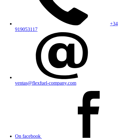
+34
919053117
ventas@flexfuel-company.com
On facebook