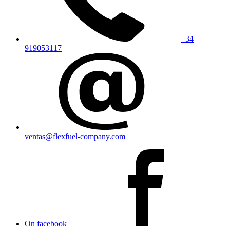
+34
919053117
ventas@flexfuel-company.com
On facebook