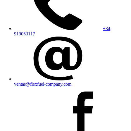
+34
919053117
ventas@flexfuel-company.com