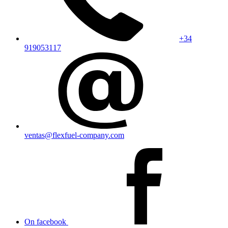
+34
919053117
ventas@flexfuel-company.com
On facebook