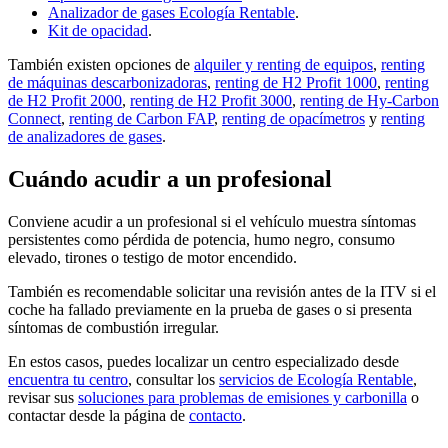
Analizador de gases Ecología Rentable
.
Kit de opacidad
.
También existen opciones de
alquiler y renting de equipos
,
renting
de máquinas descarbonizadoras
,
renting de H2 Profit 1000
,
renting
de H2 Profit 2000
,
renting de H2 Profit 3000
,
renting de Hy-Carbon
Connect
,
renting de Carbon FAP
,
renting de opacímetros
y
renting
de analizadores de gases
.
Cuándo acudir a un profesional
Conviene acudir a un profesional si el vehículo muestra síntomas
persistentes como pérdida de potencia, humo negro, consumo
elevado, tirones o testigo de motor encendido.
También es recomendable solicitar una revisión antes de la ITV si el
coche ha fallado previamente en la prueba de gases o si presenta
síntomas de combustión irregular.
En estos casos, puedes localizar un centro especializado desde
encuentra tu centro
, consultar los
servicios de Ecología Rentable
,
revisar sus
soluciones para problemas de emisiones y carbonilla
o
contactar desde la página de
contacto
.