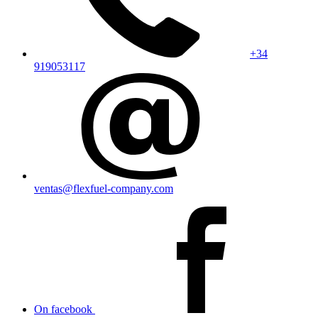
+34
919053117
ventas@flexfuel-company.com
On facebook