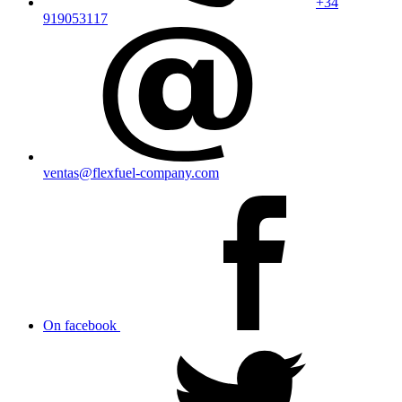
+34
919053117
ventas@flexfuel-company.com
On facebook