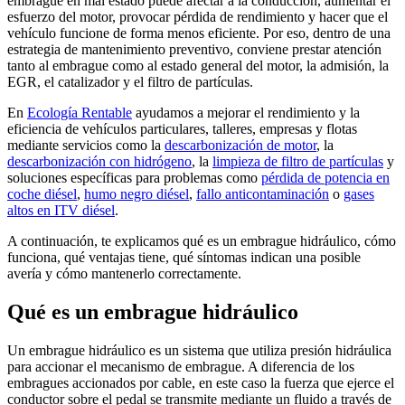
embrague en mal estado puede afectar a la conducción, aumentar el
esfuerzo del motor, provocar pérdida de rendimiento y hacer que el
vehículo funcione de forma menos eficiente. Por eso, dentro de una
estrategia de mantenimiento preventivo, conviene prestar atención
tanto al embrague como al estado general del motor, la admisión, la
EGR, el catalizador y el filtro de partículas.
En
Ecología Rentable
ayudamos a mejorar el rendimiento y la
eficiencia de vehículos particulares, talleres, empresas y flotas
mediante servicios como la
descarbonización de motor
, la
descarbonización con hidrógeno
, la
limpieza de filtro de partículas
y
soluciones específicas para problemas como
pérdida de potencia en
coche diésel
,
humo negro diésel
,
fallo anticontaminación
o
gases
altos en ITV diésel
.
A continuación, te explicamos qué es un embrague hidráulico, cómo
funciona, qué ventajas tiene, qué síntomas indican una posible
avería y cómo mantenerlo correctamente.
Qué es un embrague hidráulico
Un embrague hidráulico es un sistema que utiliza presión hidráulica
para accionar el mecanismo de embrague. A diferencia de los
embragues accionados por cable, en este caso la fuerza que ejerce el
conductor sobre el pedal se transmite mediante un fluido a través de