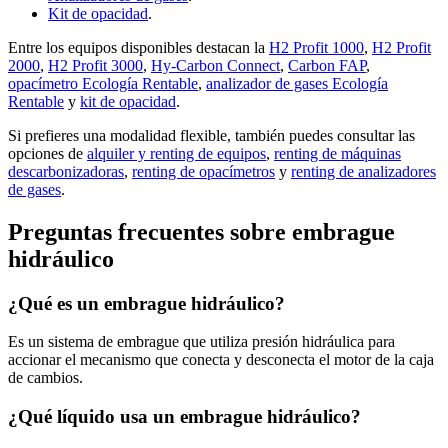
Kit de opacidad
.
Entre los equipos disponibles destacan la
H2 Profit 1000
,
H2 Profit
2000
,
H2 Profit 3000
,
Hy-Carbon Connect
,
Carbon FAP
,
opacímetro Ecología Rentable
,
analizador de gases Ecología
Rentable
y
kit de opacidad
.
Si prefieres una modalidad flexible, también puedes consultar las
opciones de
alquiler y renting de equipos
,
renting de máquinas
descarbonizadoras
,
renting de opacímetros
y
renting de analizadores
de gases
.
Preguntas frecuentes sobre embrague
hidráulico
¿Qué es un embrague hidráulico?
Es un sistema de embrague que utiliza presión hidráulica para
accionar el mecanismo que conecta y desconecta el motor de la caja
de cambios.
¿Qué líquido usa un embrague hidráulico?