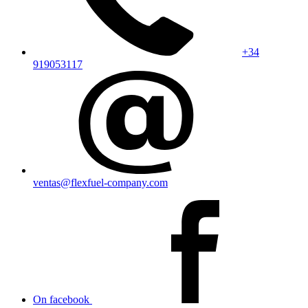
+34
919053117
ventas@flexfuel-company.com
On facebook