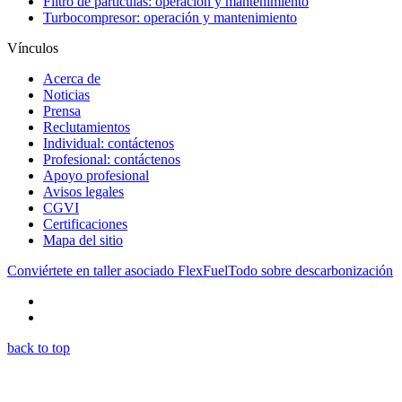
Filtro de partículas: operación y mantenimiento
Turbocompresor: operación y mantenimiento
Vínculos
Acerca de
Noticias
Prensa
Reclutamientos
Individual: contáctenos
Profesional: contáctenos
Apoyo profesional
Avisos legales
CGVI
Certificaciones
Mapa del sitio
Conviértete en taller asociado FlexFuel
Todo sobre descarbonización
back to top