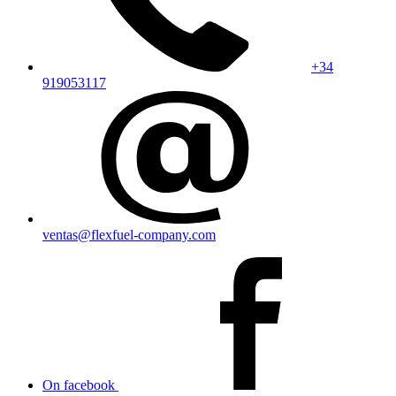
+34
919053117
ventas@flexfuel-company.com
On facebook