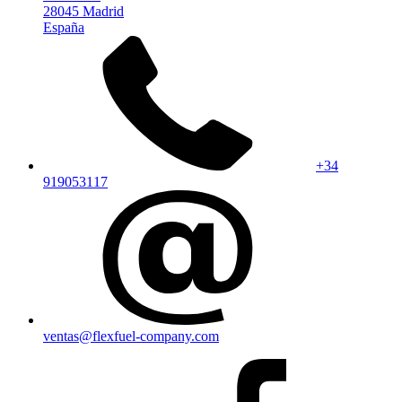
28045 Madrid
España
+34
919053117
ventas@flexfuel-company.com