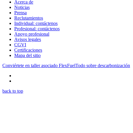
Acerca de
Noticias
Prensa
Reclutamientos
Individual: contáctenos
Profesional: contáctenos
Apoyo profesional
Avisos legales
CGVI
Certificaciones
Mapa del sitio
Conviértete en taller asociado FlexFuel
Todo sobre descarbonización
back to top