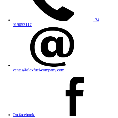
+34
919053117
ventas@flexfuel-company.com
On facebook