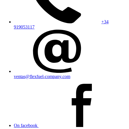
+34
919053117
ventas@flexfuel-company.com
On facebook