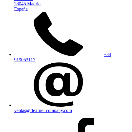
28045 Madrid
España
+34
919053117
ventas@flexfuel-company.com