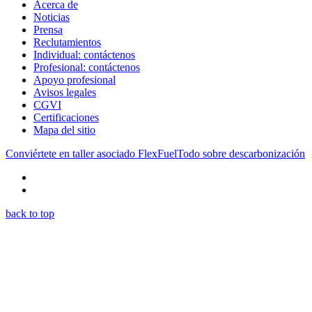
Acerca de
Noticias
Prensa
Reclutamientos
Individual: contáctenos
Profesional: contáctenos
Apoyo profesional
Avisos legales
CGVI
Certificaciones
Mapa del sitio
Conviértete en taller asociado FlexFuel
Todo sobre descarbonización
back to top