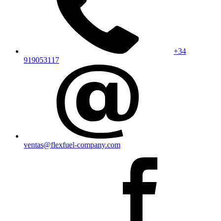
+34
919053117
ventas@flexfuel-company.com