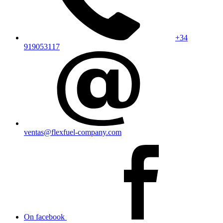
+34
919053117
ventas@flexfuel-company.com
On facebook