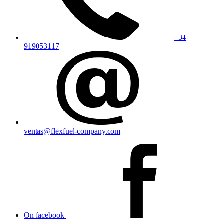
+34
919053117
ventas@flexfuel-company.com
On facebook