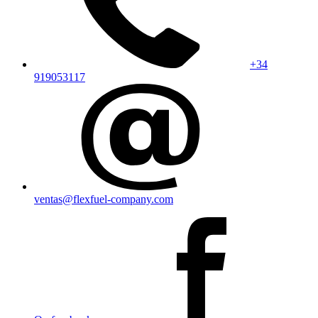
+34
919053117
ventas@flexfuel-company.com