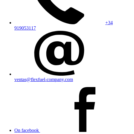
+34
919053117
ventas@flexfuel-company.com
On facebook