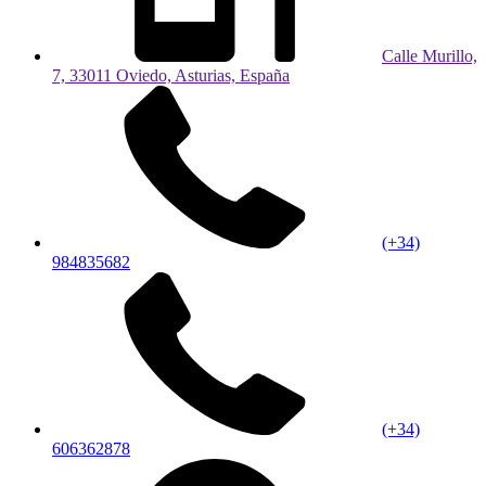
Calle Murillo,
7, 33011 Oviedo, Asturias, España
(+34)
984835682
(+34)
606362878