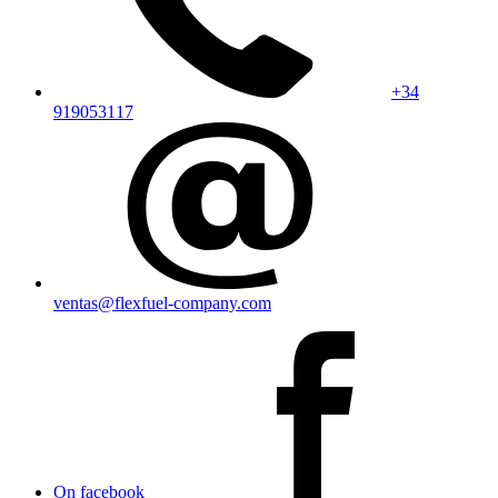
+34
919053117
ventas@flexfuel-company.com
On facebook