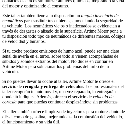
contactos eléctricos sin utilizar aditivos químicos, mejorando la vida
del motor y optimizando el consumo.
Este taller también tiene a tu disposición un
amplio inventario de
neumáticos
para sustituir tus cubiertas, aumentando la seguridad de
tu vehículo. Los neumáticos viejos o inadecuados se evidencian a
través de desgastes o alisado de la superficie. Artime Motor pone a
tu disposición todo tipo de neumáticos de diferentes marcas, códigos
de velocidad y tamaños.
Si tu coche produce emisiones de humo azul, puede ser una clara
señal de avería en el turbo, sobre todo si vienen acompañadas de
silbidos y sonidos extraños del motor. No dudes en confiar en
Artime Motor para solucionar los problemas del turbo de tu
vehículo.
Si no puedes llevar tu coche al taller, Artime Motor te ofrece el
servicio de
recogida y entrega de vehículos
. Los profesionales del
taller recogerán tu automóvil y, una vez reparado, lo entregarán
donde tú indiques. Además, ofrecen el servicio de
vehículo de
cortesía
para que puedas continuar desplazándote sin problemas.
El taller también ofrece limpieza de inyectores para motores tanto de
diésel como de gasolina, mejorando así la combustión del vehículo,
el funcionamiento y su vida útil.