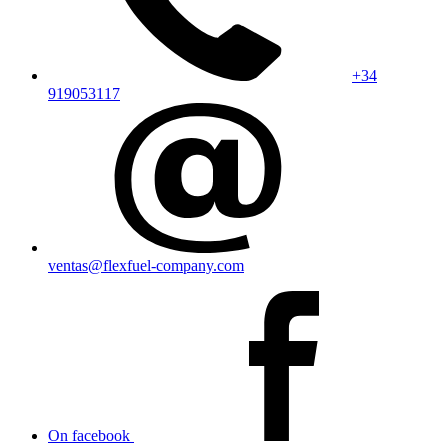
+34
919053117
ventas@flexfuel-company.com
On facebook