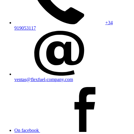
+34
919053117
ventas@flexfuel-company.com
On facebook