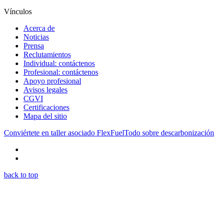
Vínculos
Acerca de
Noticias
Prensa
Reclutamientos
Individual: contáctenos
Profesional: contáctenos
Apoyo profesional
Avisos legales
CGVI
Certificaciones
Mapa del sitio
Conviértete en taller asociado FlexFuel
Todo sobre descarbonización
back to top