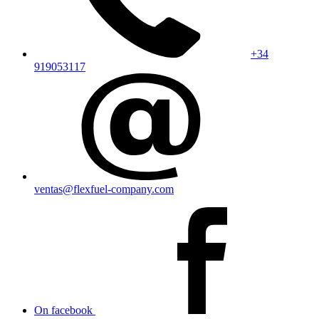
+34
919053117
ventas@flexfuel-company.com
On facebook