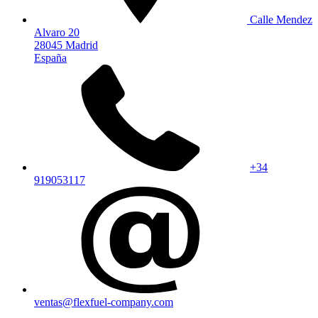
Calle Mendez
Alvaro 20
28045 Madrid
España
+34
919053117
ventas@flexfuel-company.com