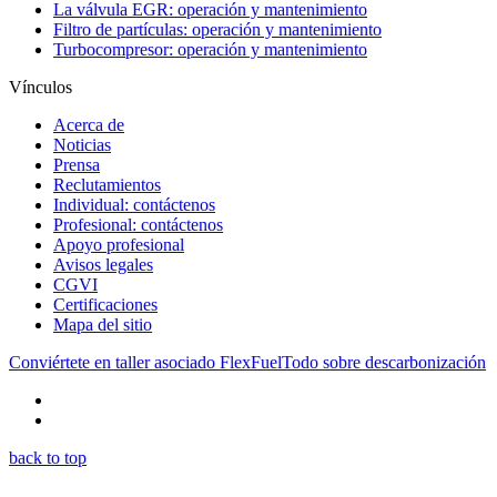
La válvula EGR: operación y mantenimiento
Filtro de partículas: operación y mantenimiento
Turbocompresor: operación y mantenimiento
Vínculos
Acerca de
Noticias
Prensa
Reclutamientos
Individual: contáctenos
Profesional: contáctenos
Apoyo profesional
Avisos legales
CGVI
Certificaciones
Mapa del sitio
Conviértete en taller asociado FlexFuel
Todo sobre descarbonización
back to top