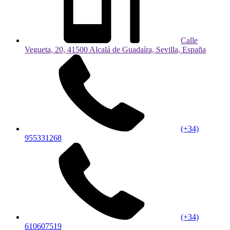
Calle
Vegueta, 20, 41500 Alcalá de Guadaíra, Sevilla, España
(+34)
955331268
(+34)
610607519