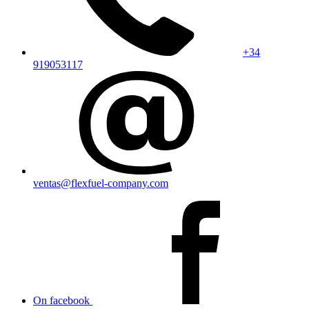
+34
919053117
ventas@flexfuel-company.com
On facebook