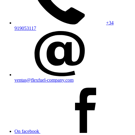
+34
919053117
ventas@flexfuel-company.com
On facebook