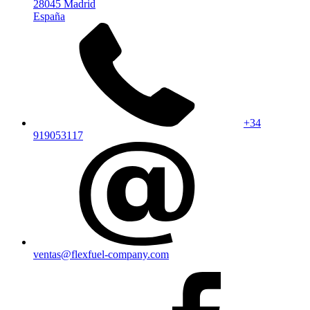
28045 Madrid
España
+34
919053117
ventas@flexfuel-company.com