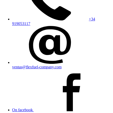
+34
919053117
ventas@flexfuel-company.com
On facebook