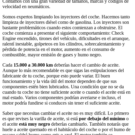
Contamos con una gran variedad de tamaños, marcas y códigos de
velocidad en neumáticos.
Somos expertos limpiando los inyectores del coche. Hacemos tanto
limpieza de inyectores diésel como de gasolina. Los inyectores son
bastante problemáticos cuando estos comienzan a obstruirse. El
coche comienza a presentar el siguiente comportamiento: Check
Engine encendido, tirones del vehículo, dificultades en el arranque,
ralentí inestable, golpeteos en los cilindros, sobrecalentamiento y
pérdida de potencia en el motor, aumento en el consumo de
combustible, mayor emisión de gases y humo negro.
Cada
15.000 a 30.000
km
deberías hacer el cambio de aceite.
Aunque lo más recomendable es que sigas las estipulaciones del
fabricante de tu coche, porque esto puede variar. El buen
funcionamiento y la vida útil del motor dependen de que sus
componentes estén bien lubricados. Una condición que no se da
cuando tu coche no tiene suficiente aceite o cuando el aceite está en
mal estado. Varios componentes podrían averiarse e incluso, el
motor podría fundirse si conduces sin tener el suficiente aceite.
Saber que necesitas cambiar el aceite no es muy difícil. Lo primero
es que revises la varilla de aceite, si está
por debajo del mínimo
o
el aceite
está muy negro
deberías cambiarlo. También notarás que
huele a aceite quemado en el habitáculo del coche o por el humo de
escape saldrá humo como gris o azul. El motor también se