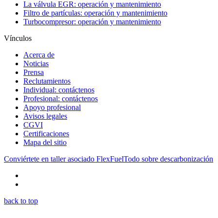
La válvula EGR: operación y mantenimiento
Filtro de partículas: operación y mantenimiento
Turbocompresor: operación y mantenimiento
Vínculos
Acerca de
Noticias
Prensa
Reclutamientos
Individual: contáctenos
Profesional: contáctenos
Apoyo profesional
Avisos legales
CGVI
Certificaciones
Mapa del sitio
Conviértete en taller asociado FlexFuel
Todo sobre descarbonización
back to top