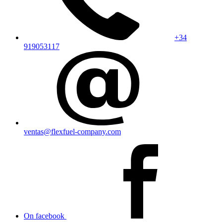
+34
919053117
ventas@flexfuel-company.com
On facebook