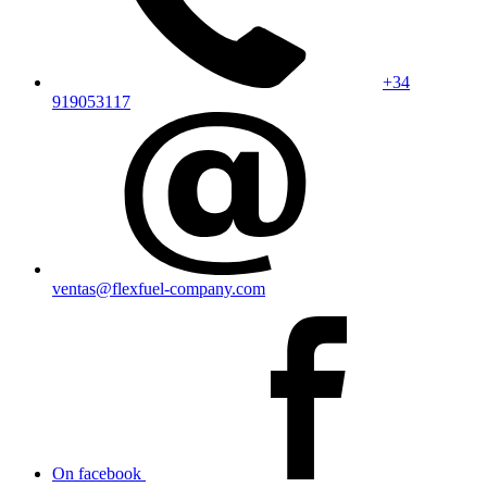
+34
919053117
ventas@flexfuel-company.com
On facebook