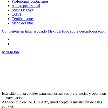
Profesional: contáctenos
Apoyo profesional
Avisos legales
CGVI
Certificaciones
Mapa del sitio
Conviértete en taller asociado FlexFuel
Todo sobre descarbonización
back to top
Este sitio utiliza cookies para memorizar sus preferencias y optimizar
su navegación.
Al hacer clic en "ACEPTAR", usted acepta la instalación de estas
cookies.