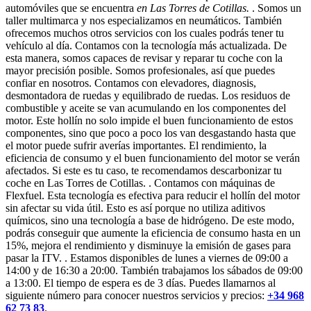
automóviles que se encuentra
en Las Torres de Cotillas.
. Somos un
taller multimarca y nos especializamos en neumáticos. También
ofrecemos muchos otros servicios con los cuales podrás tener tu
vehículo al día. Contamos con la tecnología más actualizada. De
esta manera, somos capaces de revisar y reparar tu coche con la
mayor precisión posible. Somos profesionales, así que puedes
confiar en nosotros. Contamos con elevadores, diagnosis,
desmontadora de ruedas y equilibrado de ruedas. Los residuos de
combustible y aceite se van acumulando en los componentes del
motor. Este hollín no solo impide el buen funcionamiento de estos
componentes, sino que poco a poco los van desgastando hasta que
el motor puede sufrir averías importantes. El rendimiento, la
eficiencia de consumo y el buen funcionamiento del motor se verán
afectados. Si este es tu caso, te recomendamos descarbonizar tu
coche en Las Torres de Cotillas. . Contamos con máquinas de
Flexfuel. Esta tecnología es efectiva para reducir el hollín del motor
sin afectar su vida útil. Esto es así porque no utiliza aditivos
químicos, sino una tecnología a base de hidrógeno. De este modo,
podrás conseguir que aumente la eficiencia de consumo hasta en un
15%, mejora el rendimiento y disminuye la emisión de gases para
pasar la ITV. . Estamos disponibles de lunes a viernes de 09:00 a
14:00 y de 16:30 a 20:00. También trabajamos los sábados de 09:00
a 13:00. El tiempo de espera es de 3 días. Puedes llamarnos al
siguiente número para conocer nuestros servicios y precios:
+34 968
62 73 83
.