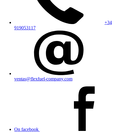
+34
919053117
ventas@flexfuel-company.com
On facebook