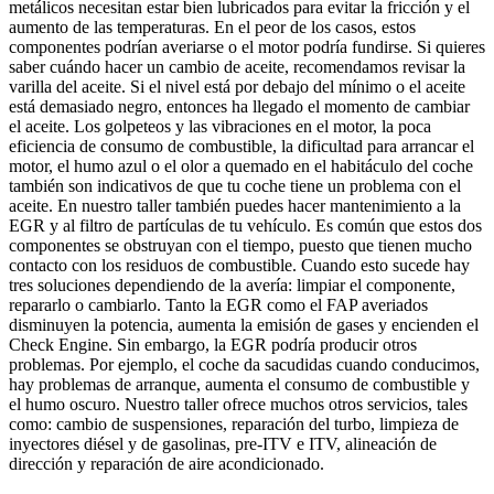
metálicos necesitan estar bien lubricados para evitar la fricción y el
aumento de las temperaturas. En el peor de los casos, estos
componentes podrían averiarse o el motor podría fundirse. Si quieres
saber cuándo hacer un cambio de aceite, recomendamos revisar la
varilla del aceite. Si el nivel está por debajo del mínimo o el aceite
está demasiado negro, entonces ha llegado el momento de cambiar
el aceite. Los golpeteos y las vibraciones en el motor, la poca
eficiencia de consumo de combustible, la dificultad para arrancar el
motor, el humo azul o el olor a quemado en el habitáculo del coche
también son indicativos de que tu coche tiene un problema con el
aceite. En nuestro taller también puedes hacer mantenimiento a la
EGR y al filtro de partículas de tu vehículo. Es común que estos dos
componentes se obstruyan con el tiempo, puesto que tienen mucho
contacto con los residuos de combustible. Cuando esto sucede hay
tres soluciones dependiendo de la avería: limpiar el componente,
repararlo o cambiarlo. Tanto la EGR como el FAP averiados
disminuyen la potencia, aumenta la emisión de gases y encienden el
Check Engine. Sin embargo, la EGR podría producir otros
problemas. Por ejemplo, el coche da sacudidas cuando conducimos,
hay problemas de arranque, aumenta el consumo de combustible y
el humo oscuro. Nuestro taller ofrece muchos otros servicios, tales
como: cambio de suspensiones, reparación del turbo, limpieza de
inyectores diésel y de gasolinas, pre-ITV e ITV, alineación de
dirección y reparación de aire acondicionado.