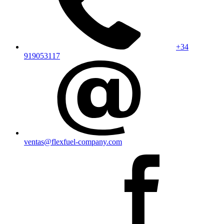
+34
919053117
ventas@flexfuel-company.com