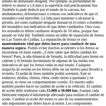
señales de demasiado desgaste. Por ejemplo, la profundidad de
relieve es menor a 1.6 mm o la superficie está prácticamente lisa.
También lo pude deducir por el estado de la carcasa, los
abultamientos, deformaciones o roturas son indicativos de que el
neumático está inservible. La falta para mantener o alcanzar la
presión, así como cualquier desgaste inusual en el centro u hombros
del neumático son indicativos de que debes cambiarlos. Otra cosa,
los neumáticos deben cambiarse después de 10 años, porque han
pasado su vida útil. También somos un taller de reparación de frenos
en Las Torres de Cotillas. La reparación de frenos es otro
mantenimiento vital que debes hacer para conducir de una
manera segura
. Podrás evitar muchos accidentes si los frenos se
encuentran en buen estado. ¿Cómo saber que debes cambiar los
frenos? Pues, la alta distancia de frenado, la dificultad para frenar en
caliente y el frenado involuntario de algunas de las ruedas son
indicativos de que los frenos están en mal estado. Cualquier
sospecha de averías en los frenos debe ser un motivo para llevarlo a
revisión. El pedal de freno también podría averiarse. Este se
endurece, desliza, chirrea, vibra, emite olores a quemado y en
general, no tiene un comportamiento común. En nuestro taller
también puedes hacer un cambio de aceite a tu vehículo. El cambio
de aceite debe realizarse cada
15.000 a 30.000 km
. Aunque cada
fabricante estipula el kilometraje adecuado para realizar el cambio de
aceite. Cambiar el aceite del motor es uno de los mantenimientos
más importantes que debes hacer al motor. Los componentes