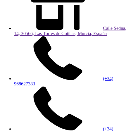
Calle Sedna,
14, 30566, Las Torres de Cotillas, Murcia, España
(+34)
968627383
(+34)