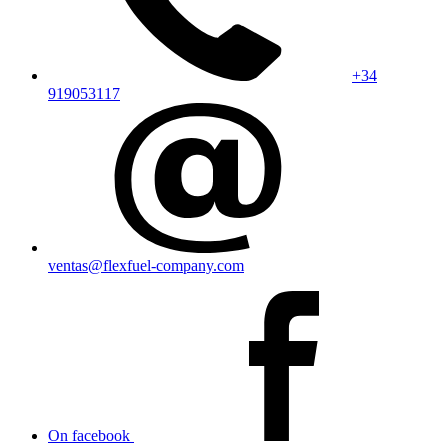
+34
919053117
ventas@flexfuel-company.com
On facebook