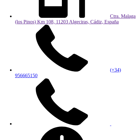
Ctra. Malaga
(los Pinos) Km 108, 11203 Algeciras, Cádiz, España
(+34)
956665150