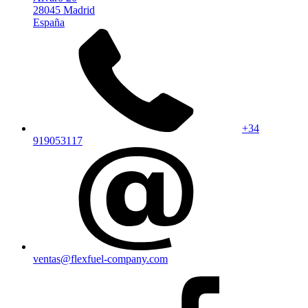
28045 Madrid
España
+34
919053117
ventas@flexfuel-company.com