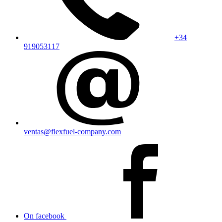
+34
919053117
ventas@flexfuel-company.com
On facebook