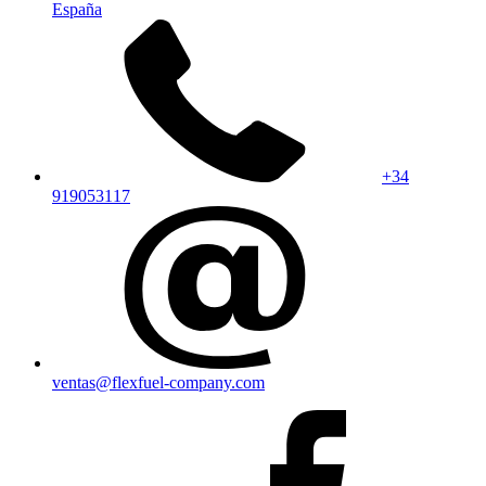
España
+34
919053117
ventas@flexfuel-company.com