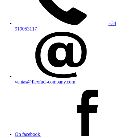
+34
919053117
ventas@flexfuel-company.com
On facebook