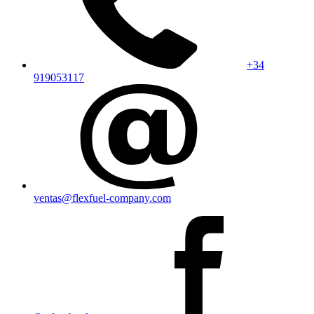
+34
919053117
ventas@flexfuel-company.com