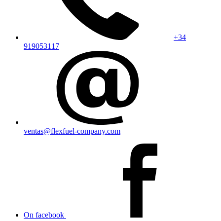
+34
919053117
ventas@flexfuel-company.com
On facebook