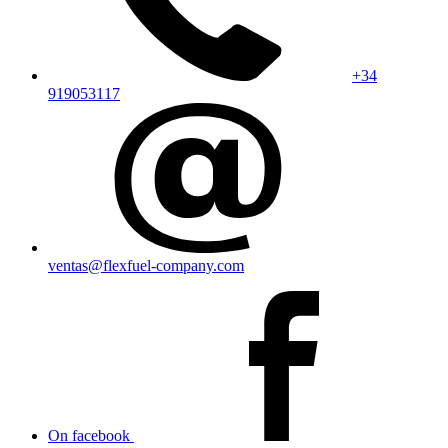
+34
919053117
ventas@flexfuel-company.com
On facebook