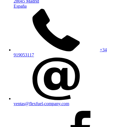
28045 Madrid
España
+34
919053117
ventas@flexfuel-company.com