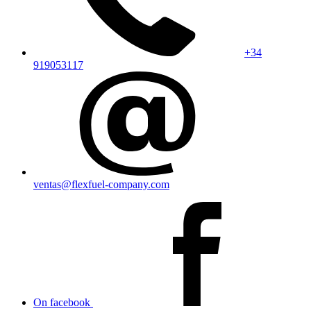
+34
919053117
ventas@flexfuel-company.com
On facebook