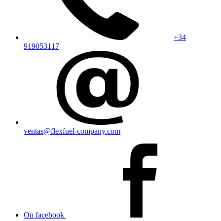
+34
919053117
ventas@flexfuel-company.com
On facebook