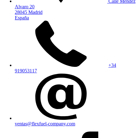
Calle Mendez
Alvaro 20
28045 Madrid
España
+34
919053117
ventas@flexfuel-company.com