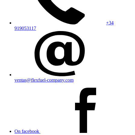
+34
919053117
ventas@flexfuel-company.com
On facebook