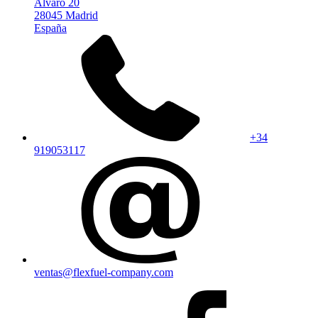
Alvaro 20
28045 Madrid
España
+34
919053117
ventas@flexfuel-company.com