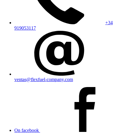
+34
919053117
ventas@flexfuel-company.com
On facebook