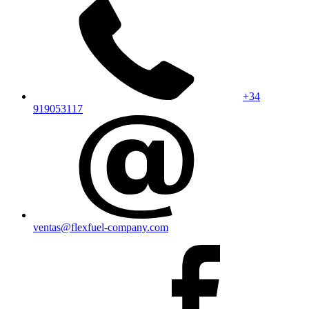
+34
919053117
ventas@flexfuel-company.com