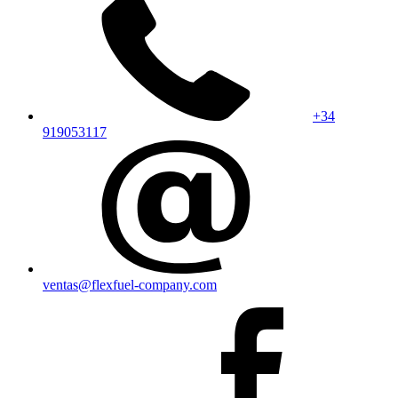
+34
919053117
ventas@flexfuel-company.com