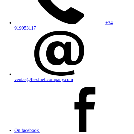
+34
919053117
ventas@flexfuel-company.com
On facebook