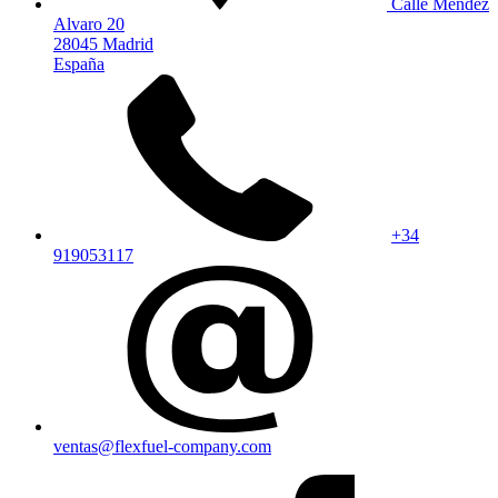
Calle Mendez
Alvaro 20
28045 Madrid
España
+34
919053117
ventas@flexfuel-company.com