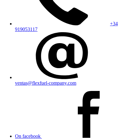
+34
919053117
ventas@flexfuel-company.com
On facebook