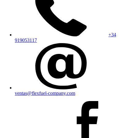
+34
919053117
ventas@flexfuel-company.com