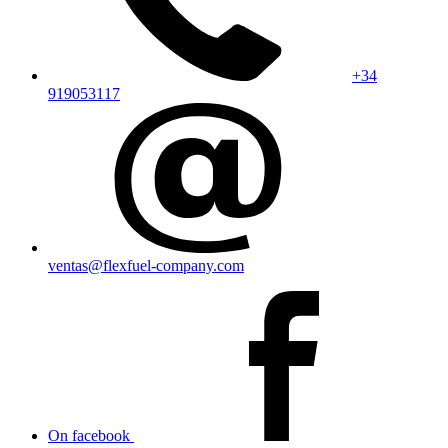
+34
919053117
ventas@flexfuel-company.com
On facebook