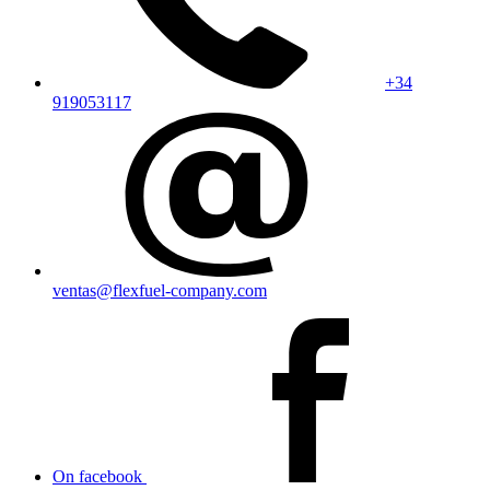
+34
919053117
ventas@flexfuel-company.com
On facebook