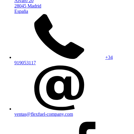
Alvaro 20
28045 Madrid
España
+34
919053117
ventas@flexfuel-company.com