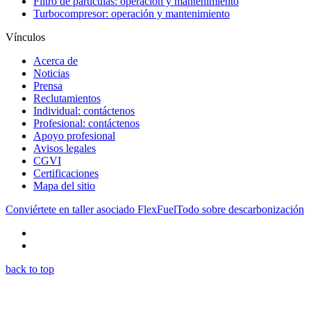
Filtro de partículas: operación y mantenimiento
Turbocompresor: operación y mantenimiento
Vínculos
Acerca de
Noticias
Prensa
Reclutamientos
Individual: contáctenos
Profesional: contáctenos
Apoyo profesional
Avisos legales
CGVI
Certificaciones
Mapa del sitio
Conviértete en taller asociado FlexFuel
Todo sobre descarbonización
back to top