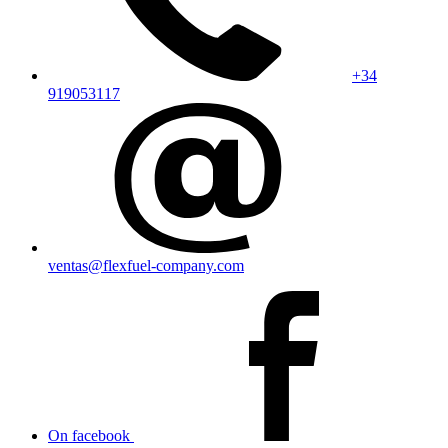
+34
919053117
ventas@flexfuel-company.com
On facebook