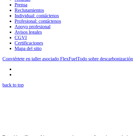
Prensa
Reclutamientos
Individual: contáctenos
Profesional: contáctenos
Apoyo profesional
Avisos legales
CGVI
Certificaciones
Mapa del sitio
Conviértete en taller asociado FlexFuel
Todo sobre descarbonización
back to top