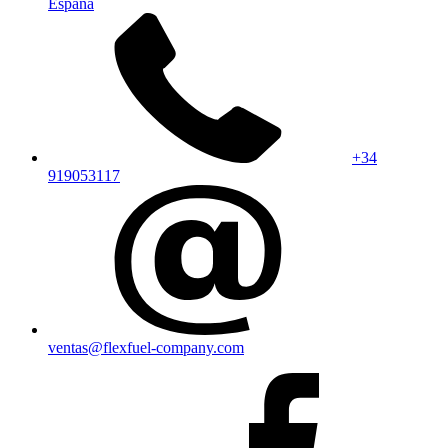
España
+34
919053117
ventas@flexfuel-company.com