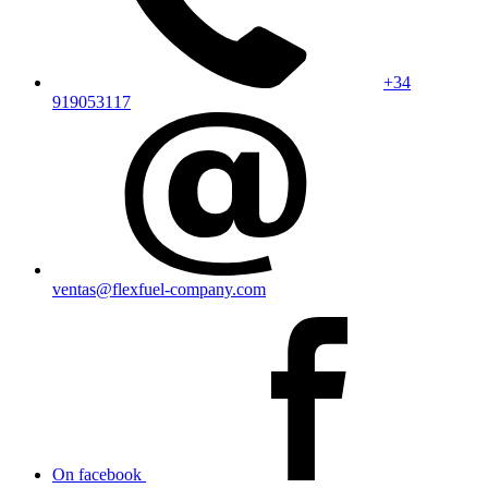
+34
919053117
ventas@flexfuel-company.com
On facebook