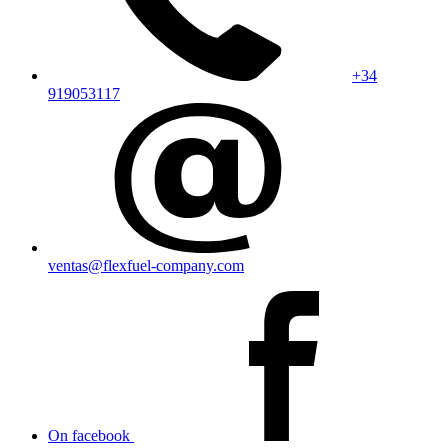
+34
919053117
ventas@flexfuel-company.com
On facebook