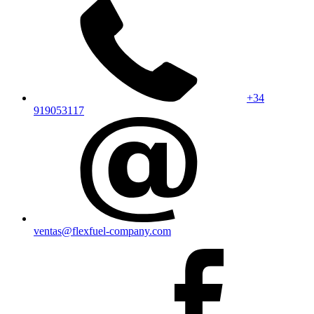
+34
919053117
ventas@flexfuel-company.com