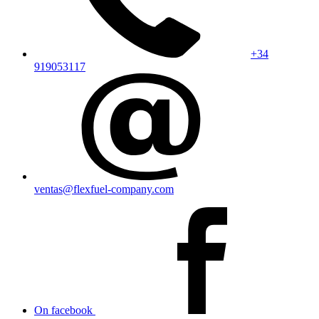
+34
919053117
ventas@flexfuel-company.com
On facebook