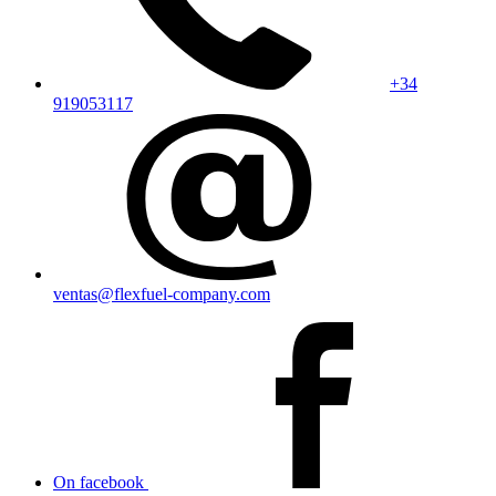
+34
919053117
ventas@flexfuel-company.com
On facebook