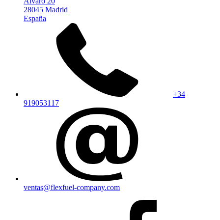
Alvaro 20
28045 Madrid
España
+34
919053117
ventas@flexfuel-company.com