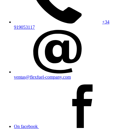
+34
919053117
ventas@flexfuel-company.com
On facebook