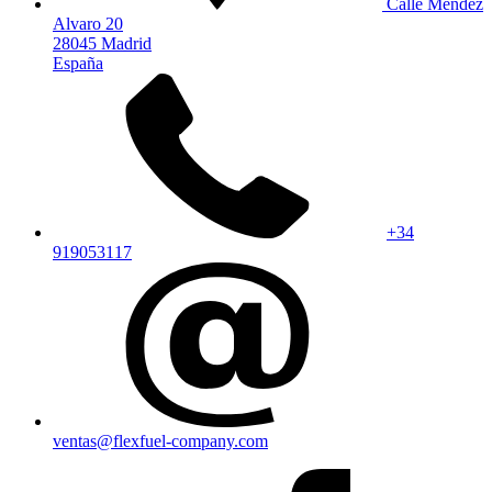
Calle Mendez
Alvaro 20
28045 Madrid
España
+34
919053117
ventas@flexfuel-company.com