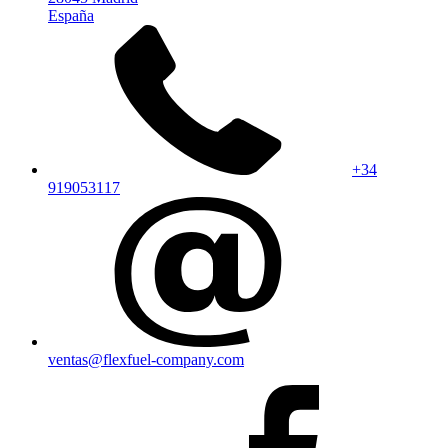
España
+34
919053117
ventas@flexfuel-company.com