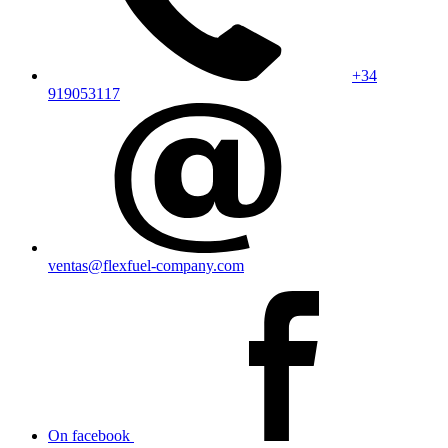
+34
919053117
ventas@flexfuel-company.com
On facebook