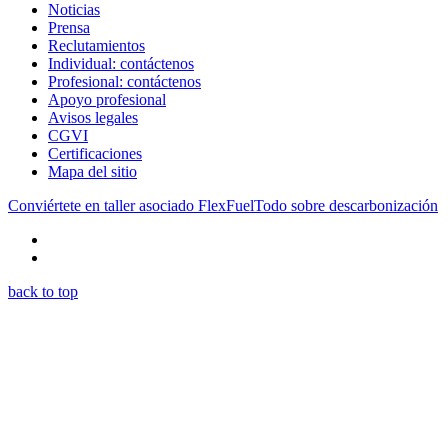
Noticias
Prensa
Reclutamientos
Individual: contáctenos
Profesional: contáctenos
Apoyo profesional
Avisos legales
CGVI
Certificaciones
Mapa del sitio
Conviértete en taller asociado FlexFuel
Todo sobre descarbonización
back to top