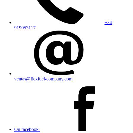
+34
919053117
ventas@flexfuel-company.com
On facebook