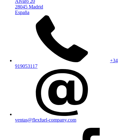
Alvaro 20
28045 Madrid
España
+34
919053117
ventas@flexfuel-company.com